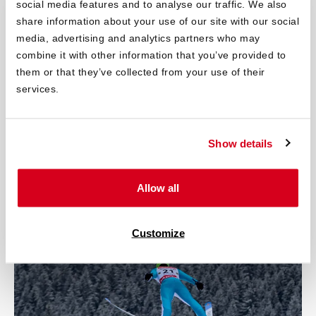
social media features and to analyse our traffic. We also
share information about your use of our site with our social
media, advertising and analytics partners who may
combine it with other information that you’ve provided to
them or that they’ve collected from your use of their
services.
BIATHLON AUF SCHALKE
Die bett1.de World Team Challenge in der Veltins-Arena auf
Show details
Schalke ist ...
Allow all
Erfahre mehr
Customize