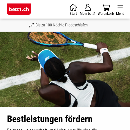
Zum Hauptinhalt springen
Start
Mein bett1
Warenkorb
Menü
Geld-zurück-Garantie
Bestleistungen fördern