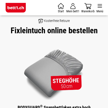
Zum Hauptinhalt springen
Start
Mein bett1
Warenkorb
Menü
Kostenfreie Retoure
Fixleintuch online bestellen
®
BODYGUARD
Spannbettlaken extra hoch