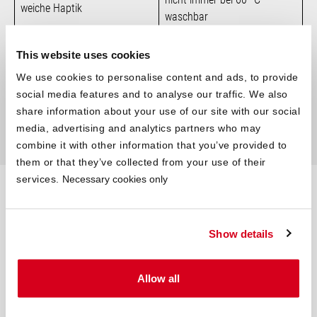
weiche Haptik
waschbar
warmes Gefühl
This website uses cookies
atmungsaktiv
We use cookies to personalise content and ads, to provide
social media features and to analyse our traffic. We also
robust
share information about your use of our site with our social
media, advertising and analytics partners who may
bügelfrei
combine it with other information that you’ve provided to
them or that they’ve collected from your use of their
services.
Necessary cookies only
Laken aus Satin – kühl und edel
Show details
Allow all