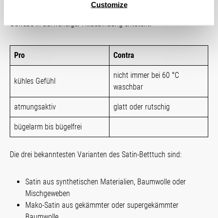
Satinleintücher sind sehr weich und glatt. Satin bezeichnet ein
Customize
bestimmtes Webverfahren, bei dem ein besonders feinfädiges
Gewebe in aufwendiger Atlasbindung entsteht.
Pro
Contra
nicht immer bei 60 °C
kühles Gefühl
waschbar
atmungsaktiv
glatt oder rutschig
bügelarm bis bügelfrei
Die drei bekanntesten Varianten des Satin-Betttuch sind:
Satin aus synthetischen Materialien, Baumwolle oder
Mischgeweben
Mako-Satin aus gekämmter oder supergekämmter
Baumwolle