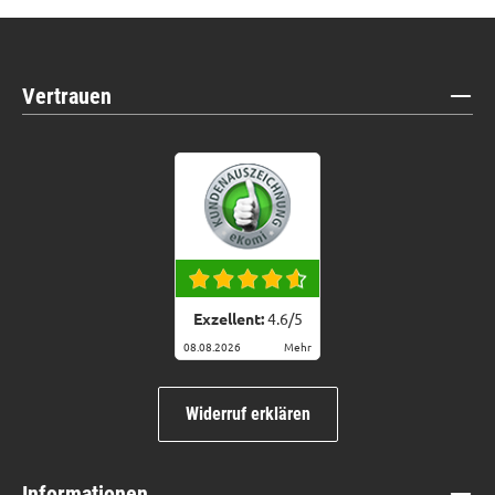
Vertrauen
Exzellent:
4.6
/
5
08.08.2026
Mehr
Widerruf erklären
Informationen