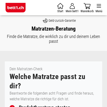
Zum Hauptinhalt springen
Start
Mein bett1
Warenkorb
Menü
Geld-zurück-Garantie
Matratzen-Beratung
Finde die Matratze, die wirklich zu dir und deinem Leben
passt
Dein Matratzen-Check
Welche Matratze passt zu
dir?
Beantworte die folgenden acht Fragen und finde heraus,
welche Matratze die richtige für dich ist.