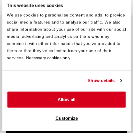
This website uses cookies
We use cookies to personalise content and ads, to provide
social media features and to analyse our traffic. We also
Warum schlafe ich auf meiner
share information about your use of our site with our social
neuen Matratze schlecht?
media, advertising and analytics partners who may
combine it with other information that you’ve provided to
In den ersten Nächten auf deiner neuen Matratze schläfst du
them or that they’ve collected from your use of their
möglicherweise nicht so gut wie erhofft – keine Sorge, das ist
services.
Necessary cookies only
ganz normal.
Guter Schlaf braucht Geduld.
Es kann zwei oder
manchmal sogar drei Wochen dauern, bis sich der Körper an das
neue Liegegefühl gewöhnt hat.
Show details
Allow all
Bitte Marketing-Cookies akzeptieren, um das Video zu sehen.
Customize