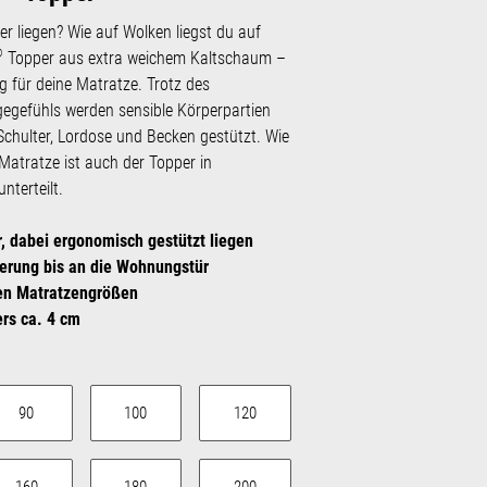
r liegen? Wie auf Wolken liegst du auf
®
Topper aus extra weichem Kaltschaum –
g für deine Matratze. Trotz des
egefühls werden sensible Körperpartien
Schulter, Lordose und Becken gestützt. Wie
Matratze ist auch der Topper in
terteilt.
, dabei ergonomisch gestützt liegen
ferung bis an die Wohnungstür
gen Matratzengrößen
rs ca. 4 cm
auswählen
90
100
120