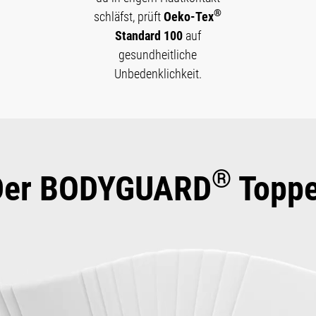
®
schläfst, prüft
Oeko-Tex
Standard 100
auf
gesundheitliche
Unbedenklichkeit.
®
Der BODYGUARD
Toppe