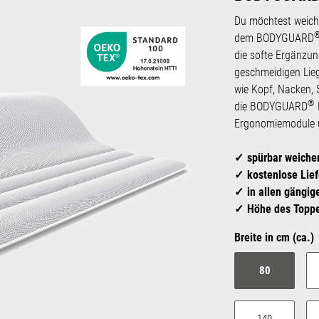
Du möchtest weiche
dem BODYGUARD
die softe Ergänzun
geschmeidigen Lieg
wie Kopf, Nacken, 
®
die BODYGUARD
Ergonomiemodule un
spürbar weicher
kostenlose Lie
in allen gängi
Höhe des Toppe
Breite in cm (ca.)
80