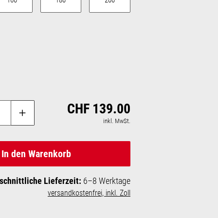
160
180
200
auswählen
CHF 139.00
Regulärer Preis:
inkl. MwSt.
In den Warenkorb
schnittliche Lieferzeit:
6–8 Werktage
versandkostenfrei, inkl. Zoll