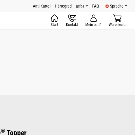
Anti-Kartell
Härtegrad
FAQ
Sprache
Infos
Start
Kontakt
Mein bett1
Warenkorb
®
D
Topper