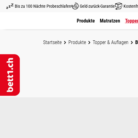
Bis zu 100 Nächte Probeschlafen
Geld-zurück-Garantie
Kostenfr
um Hauptinhalt springen
Zur Hauptnavigation springen
Produkte
Matratzen
Topper
Startseite
Produkte
Topper & Auflagen
Bildergalerie überspringen