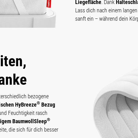
Liegefläche
. Dank
Halteschl
Lass dich nach einem langen 
sanft ein – während dein Körp
iten,
danke
terschiedlich bezogene
®
tischen HyBreeze
Bezug
 und Feuchtigkeit rasch
®
tigem BaumwollSleep
te, die sich für dich besser