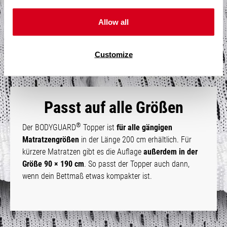
®
BODYGUARD
Matratze wurden für den Topper
Allow all
übernommen. So werden sensible Körperpartien wie
Nacken, Schulter und Lenden zusätzlich entlastet.
Customize
Passt auf alle Größen
®
Der BODYGUARD
Topper ist
für alle gängigen
Matratzengrößen
in der Länge 200 cm erhältlich. Für
kürzere Matratzen gibt es die Auflage
außerdem in der
Größe 90 × 190 cm
. So passt der Topper auch dann,
wenn dein Bettmaß etwas kompakter ist.