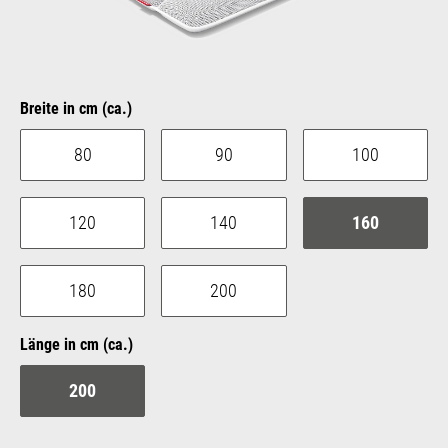
auswählen
Breite in cm (ca.)
80
90
100
120
140
160
180
200
auswählen
Länge in cm (ca.)
200