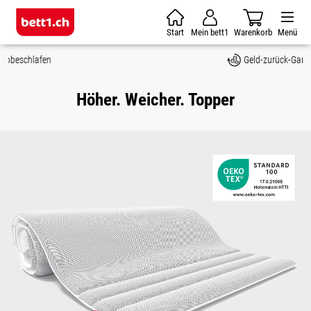
Zum Hauptinhalt springen
Start
Mein bett1
Warenkorb
Menü
Geld-zurück-Garantie
Höher. Weicher. Topper
Bildergalerie überspringen