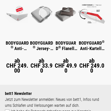
®
BODYGUARD
BODYGUARD
BODYGUAR
BODYGUARD
®
®
®
Anti-
Jersey-
D
Flanell-
Anti-Kartell-
Kartell-
Spannbettlak
Bettwäsche
Matratze
Matratze
en
Weich
ab
ab
ab
ab
CHF 249.
CHF 33.9
CHF 49.9
CHF 249.0
00
0
0
0
bett1 Newsletter
Jetzt zum Newsletter anmelden: Neues von bett1, Infos rund
ums Schlafen und Verlosungen warten auf dich.