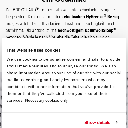
®
Der BODYGUARD
Topper hat zwei unterschiedlich bezogene
®
Liegeseiten. Die eine ist mit dem
elastischen HyBreeze
Bezug
ausgestattet, der Luft zirkulieren lässt und Feuchtigkeit rasch
®
aufnimmt. Die andere ist mit
hochwertigem BaumwollSleep
bezogen. Wähle je nach Vorliebe die Seite, die sich für dich
besser anfühlt.
This website uses cookies
We use cookies to personalise content and ads, to provide
social media features and to analyse our traffic. We also
share information about your use of our site with our social
media, advertising and analytics partners who may
combine it with other information that you’ve provided to
Im Kern ein kleines
them or that they’ve collected from your use of their
Ergonomiewunder
services.
Necessary cookies only
®
Im Inneren des BODYGUARD
Topper ist ein
besonders
Show details
weicher Kaltschaum
. Die
Ergonomiemodule
der