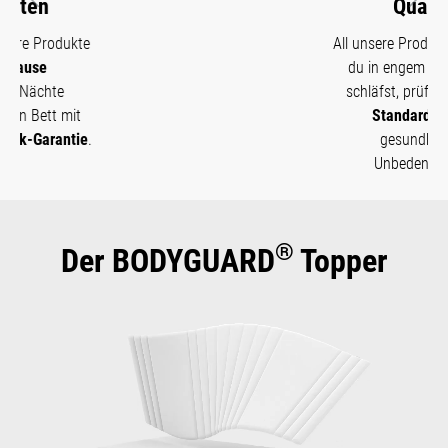
Qualität
Vorheriges
Näch
All unsere Produkte, mit denen
du in engem Hautkontakt
®
schläfst, prüft
Oeko-Tex
Standard 100
auf
gesundheitliche
Unbedenklichkeit.
®
Der BODYGUARD
Topper