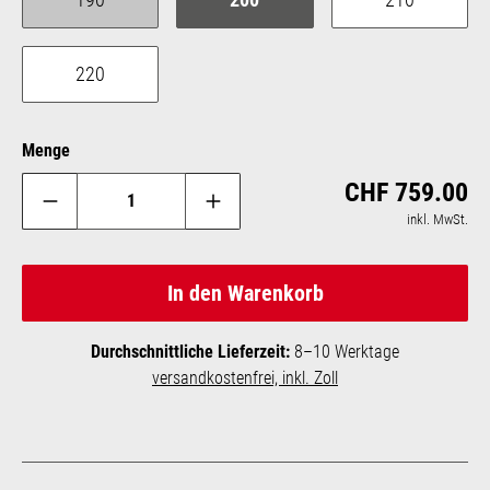
(Diese Option ist zurzeit nicht verfügbar.)
220
Menge
Reg
CHF 759.00
inkl. MwSt.
In den Warenkorb
Durchschnittliche Lieferzeit:
8–10 Werktage
versandkostenfrei, inkl. Zoll