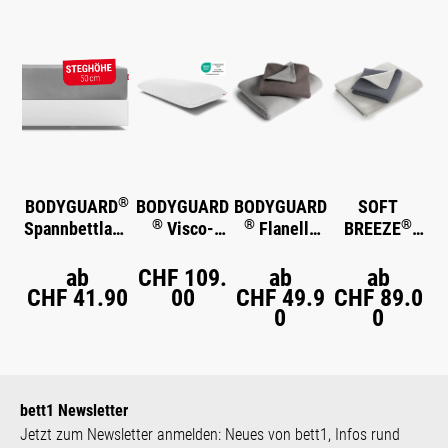
Produktgalerie überspringen
®
BODYGUARD
BODYGUARD
BODYGUARD
SOFT
®
®
®
Spannbettlake
Visco-
Flanell-
BREEZE
n extra hoch
Kissen
Bettwäsche
Satin-
Bettwäsche
ab
CHF 109.
ab
ab
CHF 41.90
00
CHF 49.9
CHF 89.0
0
0
bett1 Newsletter
Jetzt zum Newsletter anmelden: Neues von bett1, Infos rund