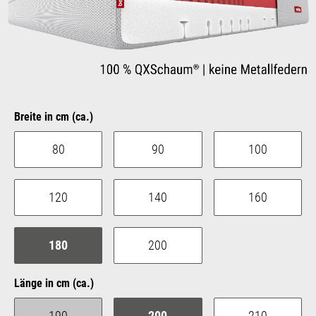
auswählen
Breite in cm (ca.)
80
90
100
120
140
160
180
200
auswählen
Länge in cm (ca.)
190
200
210