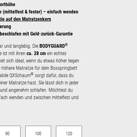
orthöhe
 (mittelfest & fester) – einfach wenden
tie auf den Matratzenkern
ferung
beschlafen mit Geld-zurück-Garantie
®
r und langlebig. Die
BODYGUARD
 ist mit ihren
ca. 28 cm
ein echtes
net sich ideal, wenn du etwas höher liegen
 höhere Matratze für dein Boxspringbett
®
tabile QXSchaum
sorgt dafür, dass du
ner Matratze hast. Sie lässt dich in jeder
 und angenehm schlafen. Möchtest du
nfach wenden und zwischen mittelfest und
auswählen
90
100
120