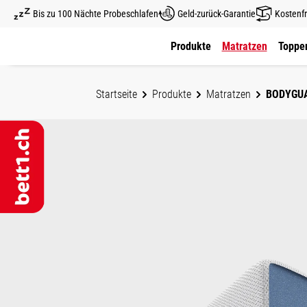
Bis zu 100 Nächte Probeschlafen
Geld-zurück-Garantie
Kostenfr
um Hauptinhalt springen
Zur Hauptnavigation springen
Produkte
Matratzen
Topper
Startseite
Produkte
Matratzen
BODYGU
Bo
Bildergalerie überspringen