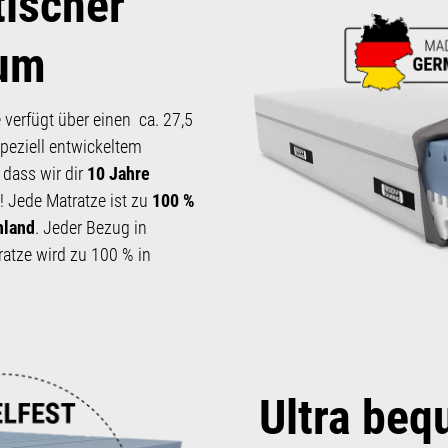
ischer
um
verfügt über einen ca. 27,5
peziell ent­wickeltem
, dass wir dir
10 Jahre
! Jede Matratze ist zu
100 %
hland
. Jeder Bezug in
atze wird zu 100 % in
Ultra be