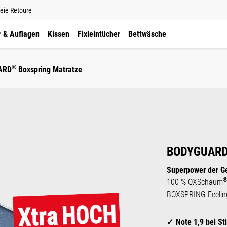
eie Retoure
 & Auflagen
Kissen
Fixleintücher
Bettwäsche
®
ARD
Boxspring Matratze
xspring Matra
®
100 % QXSchaum
| keine Metallfedern
BODYGUAR
Superpower der G
100 % QXSchaum
BOXSPRING Feelin
Note 1,9 bei St