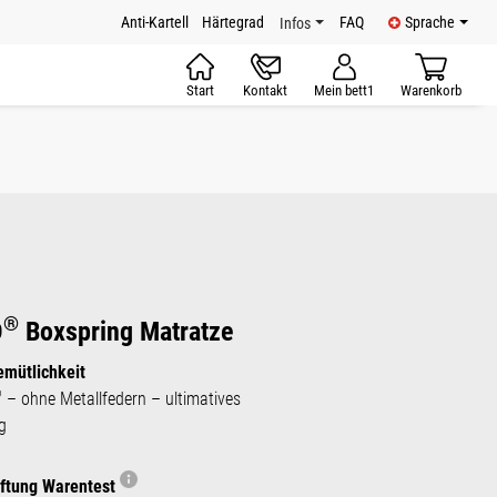
Anti-Kartell
Härtegrad
FAQ
Sprache
Infos
Start
Kontakt
Mein bett1
Warenkorb
tze
®
D
Boxspring Matratze
emütlichkeit
®
– ohne Metallfedern – ultimatives
g
iftung Warentest