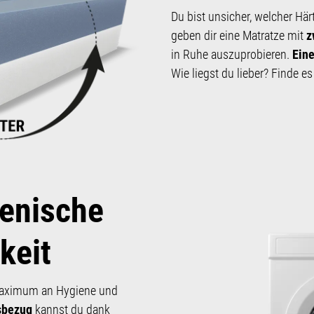
Du bist unsicher, welcher Härte
geben dir eine Matratze mit
z
in Ruhe aus­zu­probieren.
Eine
Wie liegst du lieber? Finde e
enische
keit
Maxi­mum an Hygiene und
sbezug
kannst du dank