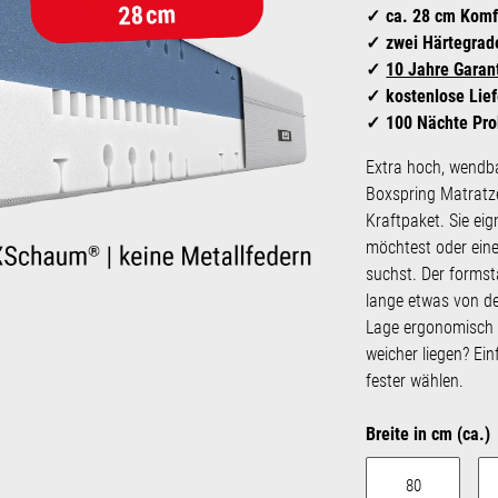
ca. 28 cm Komf
zwei Härtegrade
10 Jahre Garan
kostenlose Lie
100 Nächte Pro
Extra hoch, wendba
Boxspring Matratze
Kraftpaket. Sie eig
möchtest oder eine
suchst. Der forms
lange etwas von dei
Lage ergonomisch
weicher liegen? Ei
fester wählen.
Breite in cm (ca.)
80