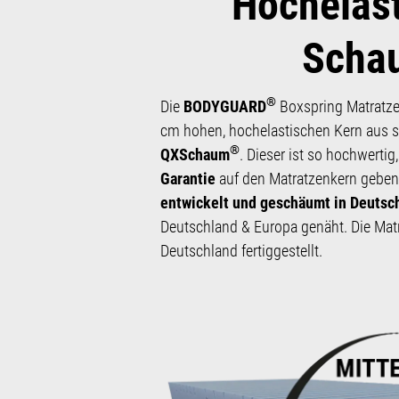
Hochelast
Scha
®
Die
BODYGUARD
Boxspring Matratze 
cm hohen, hoch­elastischen Kern aus s
®
QXSchaum
. Dieser ist so hoch­wertig
Garantie
auf den Matratzen­kern geben
entwickelt und geschäumt in Deutsc
Deutschland & Europa genäht. Die Matr
Deutschland fertiggestellt.