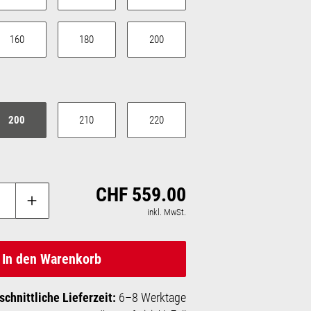
160
180
200
auswählen
200
210
220
CHF 559.00
Regulärer Preis:
inkl. MwSt.
In den Warenkorb
schnittliche Lieferzeit:
6–8 Werktage