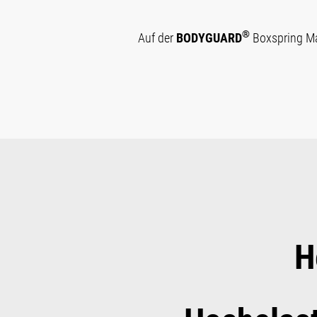
®
Auf der
BODYGUARD
Boxspring Ma
H