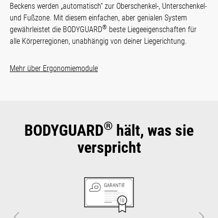
Beckens werden „automa­tisch“ zur Ober­schen­kel-, Unter­schenkel-
und Fußzone. Mit diesem ein­fachen, aber genialen Sys­tem
®
gewähr­leistet die BODYGUARD
beste Liege­eigen­schaf­ten für
alle Kör­per­regionen, unabhängig von deiner Liegerichtung.
Mehr über Ergonomiemodule
®
BODYGUARD
hält, was sie
verspricht