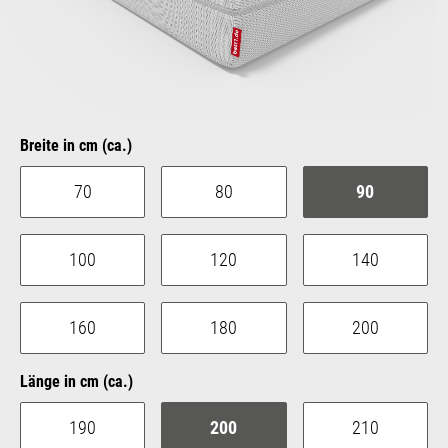
auswählen
Breite in cm (ca.)
70
80
90
100
120
140
160
180
200
auswählen
Länge in cm (ca.)
190
200
210