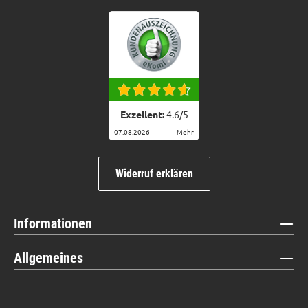
Exzellent:
4.6
/
5
07.08.2026
Mehr
Widerruf erklären
Informationen
Allgemeines