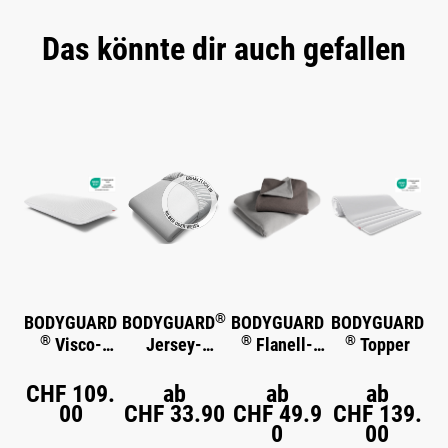
Das könnte dir auch gefallen
Produktgalerie überspringen
®
BODYGUARD
BODYGUARD
BODYGUARD
BODYGUARD
®
®
®
Visco-
Jersey-
Flanell-
Topper
Kissen
Spannbettlak
Bettwäsche
en
CHF 109.
ab
ab
ab
00
CHF 33.90
CHF 49.9
CHF 139.
0
00