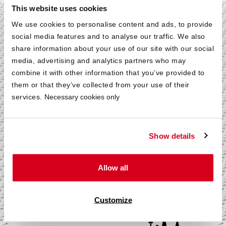
This website uses cookies
We use cookies to personalise content and ads, to provide
Atmungsaktiv und
social media features and to analyse our traffic. We also
share information about your use of our site with our social
angenehm
media, advertising and analytics partners who may
combine it with other information that you’ve provided to
them or that they’ve collected from your use of their
®
Der atmungsaktive HyBreeze
Funktions­bezug
services.
Necessary cookies only
ermöglicht eine optimale Abgabe der Körper­feuchtigkeit
und sorgt für ein angenehmes Schlaf­klima. Ein
praktischer Rundum-Reißverschluss teilt den
Show details
abnehmbaren Bezug in zwei Hälften und erlaubt somit
eine separate Wäsche in der Wasch­maschine bei
hygienischen 60 °C.
Allow all
Customize
®
Mehr über den HyBreeze
Funk­tions­bezug