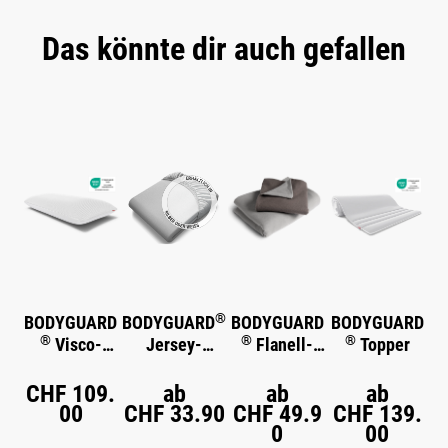
Das könnte dir auch gefallen
Produktgalerie überspringen
®
BODYGUARD
BODYGUARD
BODYGUARD
BODYGUARD
®
®
®
Visco-
Jersey-
Flanell-
Topper
Kissen
Spannbettlak
Bettwäsche
en
CHF 109.
ab
ab
ab
00
CHF 33.90
CHF 49.9
CHF 139.
0
00