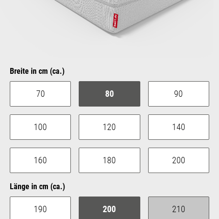
auswählen
Breite in cm (ca.)
70
80
90
100
120
140
160
180
200
auswählen
Länge in cm (ca.)
190
200
210
(Diese Option is