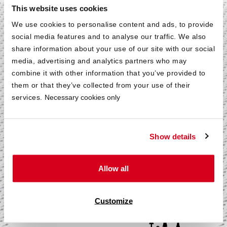
This website uses cookies
We use cookies to personalise content and ads, to provide
Atmungsaktiv und
social media features and to analyse our traffic. We also
share information about your use of our site with our social
angenehm
media, advertising and analytics partners who may
combine it with other information that you’ve provided to
them or that they’ve collected from your use of their
®
Der atmungsaktive HyBreeze
Funktions­bezug
services.
Necessary cookies only
ermöglicht eine optimale Abgabe der Körper­feuchtigkeit
und sorgt für ein angenehmes Schlaf­klima. Ein
praktischer Rundum-Reißverschluss teilt den
Show details
abnehmbaren Bezug in zwei Hälften und erlaubt somit
eine separate Wäsche in der Wasch­maschine bei
hygienischen 60 °C.
Allow all
Customize
®
Mehr über den HyBreeze
Funk­tions­bezug