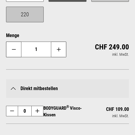
220
(Diese Option ist zurzeit nicht verfügbar.)
Menge
Reg
CHF 249.00
inkl. MwSt.
Direkt mitbestellen
®
BODYGUARD
Visco-
CHF 109.00
Kissen
inkl. MwSt.