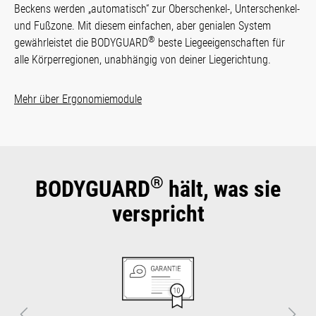
Beckens werden „automa­tisch“ zur Ober­schen­kel-, Unter­schenkel-
und Fußzone. Mit diesem ein­fachen, aber genialen Sys­tem
®
gewähr­leistet die BODYGUARD
beste Liege­eigen­schaf­ten für
alle Kör­per­regionen, unabhängig von deiner Liegerichtung.
Mehr über Ergonomiemodule
®
BODYGUARD
hält, was sie
verspricht