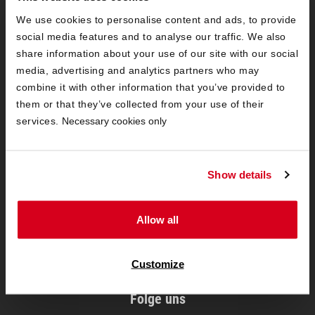
We use cookies to personalise content and ads, to provide
social media features and to analyse our traffic. We also
share information about your use of our site with our social
media, advertising and analytics partners who may
combine it with other information that you’ve provided to
Exzellent:
4.6
/
5
them or that they’ve collected from your use of their
09.08.2026
Mehr
services.
Necessary cookies only
Widerruf erklären
Show details
Informationen
Allow all
Allgemeines
Customize
Folge uns