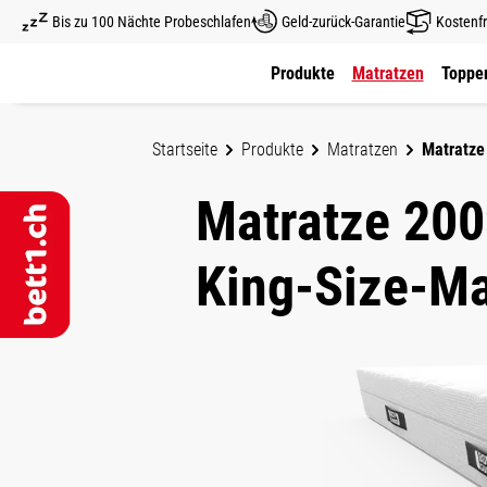
Bis zu 100 Nächte Probeschlafen
Geld-zurück-Garantie
Kostenfr
um Hauptinhalt springen
Zur Hauptnavigation springen
Produkte
Matratzen
Topper
Startseite
Produkte
Matratzen
Matratze
Matratze 200
King-Size-Ma