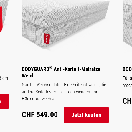
®
BODYGUARD
Anti-Kartell-Matratze
BOD
Weich
28 cm
Für a
Nur für Weichschläfer. Eine Seite ist weich, die
möch
andere Seite fester – einfach wenden und
Härtegrad wechseln.
CH
n
CHF 549.00
Jetzt kaufen