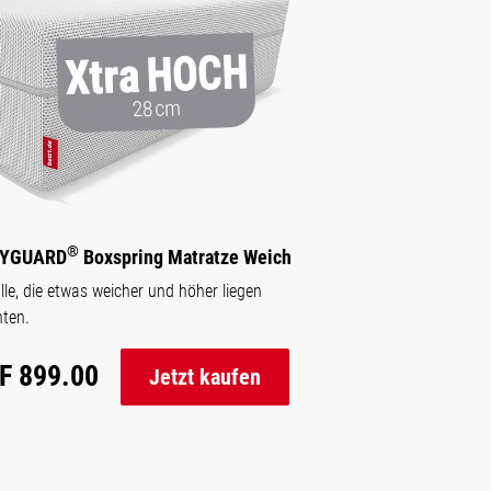
®
YGUARD
Boxspring Matratze Weich
lle, die etwas weicher und höher liegen
ten.
F 899.00
Jetzt kaufen