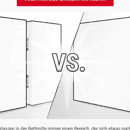
erlassen in der Bettmitte immer einen Bereich, der sich etwas nac