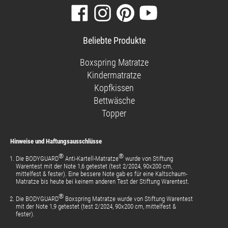
Besuchen
Folgen
Finden
Sehen
Sie
Sie
Sie
Sie
unsere
uns
uns
unsere
Beliebte Produkte
Facebook-
auf
auf
Videos
Seite
Instagram
Pinterest
auf
Boxspring Matratze
YouTube
Kindermatratze
Kopfkissen
Bettwäsche
Topper
Hinweise und Haftungsausschlüsse
®
®
Die BODYGUARD
Anti-Kartell-Matratze
wurde von Stiftung
Warentest mit der Note 1,6 getestet (test 2/2024, 90x200 cm,
mittelfest & fester). Eine bessere Note gab es für eine Kaltschaum-
Matratze bis heute bei keinem anderen Test der Stiftung Warentest.
®
Die BODYGUARD
Boxspring Matratze wurde von Stiftung Warentest
mit der Note 1,9 getestet (test 2/2024, 90x200 cm, mittelfest &
fester).