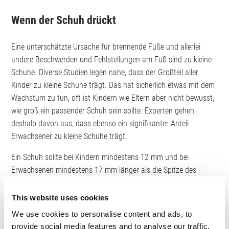
Wenn der Schuh drückt
Eine unterschätzte Ursache für brennende Füße und allerlei
andere Beschwerden und Fehlstellungen am Fuß sind zu kleine
Schuhe. Diverse Studien legen nahe, dass der Großteil aller
Kinder zu kleine Schuhe trägt. Das hat sicherlich etwas mit dem
Wachstum zu tun, oft ist Kindern wie Eltern aber nicht bewusst,
wie groß ein passender Schuh sein sollte. Experten gehen
deshalb davon aus, dass ebenso ein signifikanter Anteil
Erwachsener zu kleine Schuhe trägt.
Ein Schuh sollte bei Kindern mindestens 12 mm und bei
Erwachsenen mindestens 17 mm länger als die Spitze des
Fußes sein. Wer also keinen Freiraum im vorderen Teil des
Schuhs hat, trägt wahrscheinlich zu kleine Schuhe. Sogar
This website uses cookies
Socken, die zu eng getragen werden oder deren Material eine
We use cookies to personalise content and ads, to
Allergie auf der Haut auslöst, sind bekannte Ursachen für
provide social media features and to analyse our traffic.