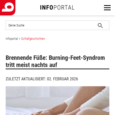
Auf
der
Website
Suche
suchen
Infoportal
>
Schlafgeschichten
starten
Brennende Füße: Burning-Feet-Syndrom
tritt meist nachts auf
ZULETZT AKTUALISIERT: 02. FEBRUAR 2026