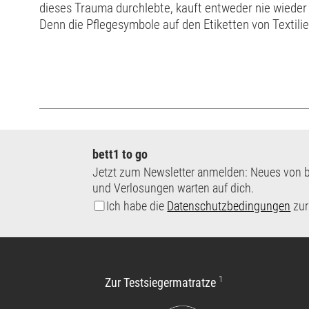
dieses Trauma durchlebte, kauft entweder nie wieder K
Denn die Pflegesymbole auf den Etiketten von Textili
Dabei ist Waschen mit unserer Erklärung von Wäsche
bett1 to go
Jetzt zum Newsletter anmelden: Neues von b
und Verlosungen warten auf dich.
Ich habe die
Datenschutzbedingungen
zur
1
Zur Testsiegermatratze