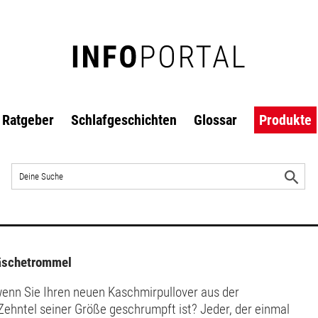
Ratgeber
Schlafgeschichten
Glossar
Produkte
Auf
der
S
Website
s
suchen
Wäschetrommel
enn Sie Ihren neuen Kaschmirpullover aus der
ner Größe geschrumpft ist? Jeder, der einmal