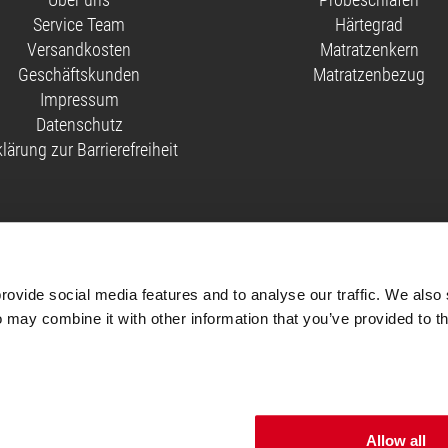
Service Team
Härtegrad
Versandkosten
Matratzenkern
Geschäftskunden
Matratzenbezug
Impressum
Datenschutz
klärung zur Barrierefreiheit
iftung Warentest mit der Note 1,6 getestet (test 2/2024, 90x200 cm, mittelfest & fester).
n Test der Stiftung Warentest.
ovide social media features and to analyse our traffic. We also 
ng Warentest mit der Note 1,9 getestet (test 2/2024, 90x200 cm, mittelfest & fester).
 may combine it with other information that you’ve provided to th
ionen, die mit „Auf Einladung“ gekennzeichnet sind, können nur nach vorherigem Kaufab
ail mit einem Link, über den sie ihre Bewertung abgeben können.
Lies hier
, welche Maßnah
Allow all