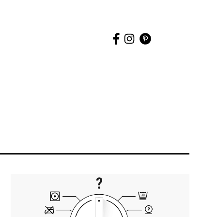
uche
tarten