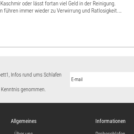
aschmir oder lässt fortan viel Geld in der Reinigung.
en führen immer wieder zu Verwirrung und Ratlosigkeit.
zeichen keine Wissenschaf...
ett1, Infos rund ums Schlafen
E-
Mail-
Adresse:
 Kenntnis genommen.
Allgemeines
Informationen
Über uns
Probeschlafen