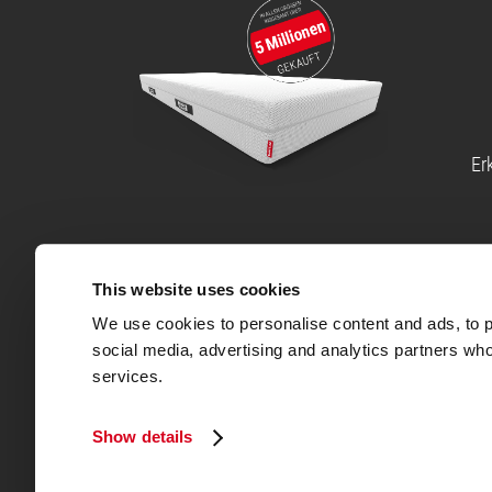
Er
Hinweise und Haftungsausschlüsse
®
®
This website uses cookies
Die BODYGUARD
Anti-Kartell-Matratze
wurde von St
eine Kaltschaum-Matratze bis heute bei keinem andere
We use cookies to personalise content and ads, to pr
®
Die BODYGUARD
Boxspring Matratze wurde von Stiftu
social media, advertising and analytics partners who
services.
Wir sammeln Shopbewertungen über Trustpilot. Rezens
Hierzu erhalten unsere Kundinnen und Kunden eine E-M
Integrität von Shopbewertungen sicherzustellen.
Show details