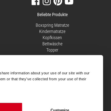
Sie
Sie
Sie
Sie
unsere
uns
uns
unsere
Beliebte Produkte
Facebook-
auf
auf
Videos
Seite
Instagram
Pinterest
auf
Boxspring Matratze
YouTube
Kindermatratze
Kopfkissen
Bettwäsche
Topper
 Eine bessere Note gab es für
share information about your use of our site with our
em or that they’ve collected from your use of their
schluss abgegeben werden.
men Trustpilot trifft, um die
Customize