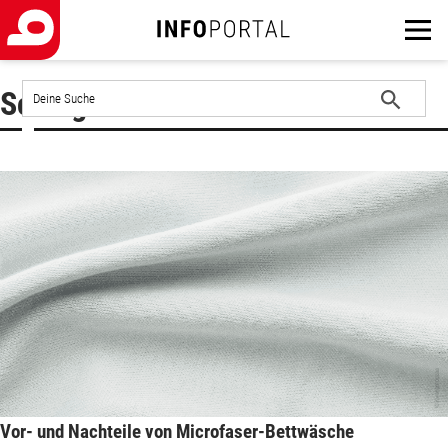
Auf
Schlagwort : Sommerbettwäsche
der
Website
Suche
suchen
starten
Vor- und Nachteile von Microfaser-Bettwäsche