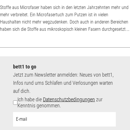
Stoffe aus Microfaser haben sich in den letzten Jahrzehnten mehr und
mehr verbreitet. Ein Microfasertuch zum Putzen ist in vielen
Haushalten nicht mehr wegzudenken. Doch auch in anderen Bereichen
haben sich die Stoffe aus mikroskopisch kleinen Fasern durchgesetzt.
Während ein Mikrofaser-Handtuch noch eher eine Seltenheit darstellen
mag, kommt man, zum Beispiel bei Outdoorbekleidung, kaum mehr um
Microfaser-Stoffe herum. Denn sie sind atmungsaktiv, können Wärme
aber trotzdem sehr gut isolieren...
bett1 to go
Jetzt zum Newsletter anmelden: Neues von bett1,
Infos rund ums Schlafen und Verlosungen warten
auf dich.
Ich habe die
Datenschutzbedingungen
zur
Kenntnis genommen.
E-
Mail-
Adresse: