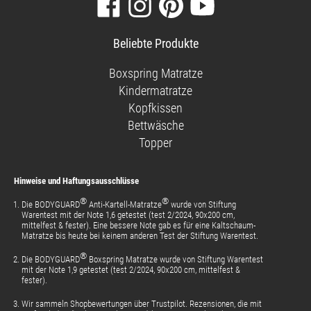
Besuchen
Folgen
Finden
Sehen
Sie
Sie
Sie
Sie
unsere
uns
uns
unsere
Beliebte Produkte
Facebook-
auf
auf
Videos
Seite
Instagram
Pinterest
auf
Boxspring Matratze
YouTube
Kindermatratze
Kopfkissen
Bettwäsche
Topper
Hinweise und Haftungsausschlüsse
®
®
Die BODYGUARD
Anti-Kartell-Matratze
wurde von Stiftung
Warentest mit der Note 1,6 getestet (test 2/2024, 90x200 cm,
mittelfest & fester). Eine bessere Note gab es für eine Kaltschaum-
Matratze bis heute bei keinem anderen Test der Stiftung Warentest.
®
Die BODYGUARD
Boxspring Matratze wurde von Stiftung Warentest
mit der Note 1,9 getestet (test 2/2024, 90x200 cm, mittelfest &
fester).
Wir sammeln Shopbewertungen über Trustpilot. Rezensionen, die mit