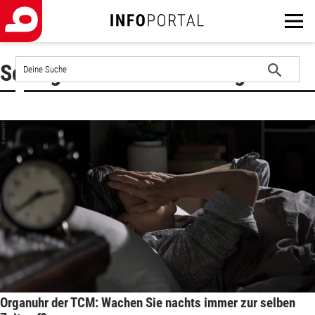
Auf
Schlagwort : Schlafstörungen
der
Website
Suche
suchen
starten
Organuhr der TCM: Wachen Sie nachts immer zur selben