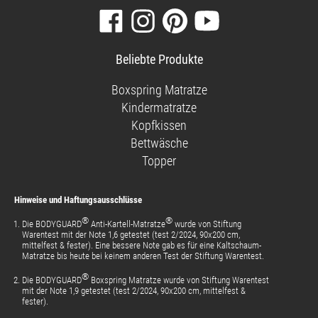
Besuchen
Folgen
Finden
Sehen
Sie
Sie
Sie
Sie
unsere
uns
uns
unsere
Beliebte Produkte
Facebook-
auf
auf
Videos
Seite
Instagram
Pinterest
auf
Boxspring Matratze
YouTube
Kindermatratze
Kopfkissen
Bettwäsche
Topper
Hinweise und Haftungsausschlüsse
®
®
Die BODYGUARD
Anti-Kartell-Matratze
wurde von Stiftung
Warentest mit der Note 1,6 getestet (test 2/2024, 90x200 cm,
mittelfest & fester). Eine bessere Note gab es für eine Kaltschaum-
Matratze bis heute bei keinem anderen Test der Stiftung Warentest.
®
Die BODYGUARD
Boxspring Matratze wurde von Stiftung Warentest
mit der Note 1,9 getestet (test 2/2024, 90x200 cm, mittelfest &
fester).