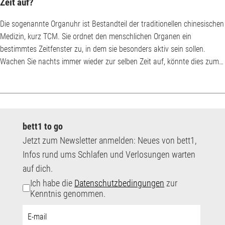
Zeit auf?
Die sogenannte Organuhr ist Bestandteil der traditionellen chinesischen
Medizin, kurz TCM. Sie ordnet den menschlichen Organen ein
bestimmtes Zeitfenster zu, in dem sie besonders aktiv sein sollen.
Wachen Sie nachts immer wieder zur selben Zeit auf, könnte dies zum
Beispiel auf ein Problem mit dem entsprechenden Organ hinweisen – so
die Annahme in der TCM. Welche Uhrzeiten welchen Organen
zugeordnet werden und was es mit der traditionellen chinesischen
Medizin auf sich hat, erfahren Sie hier....
bett1 to go
Jetzt zum Newsletter anmelden: Neues von bett1,
Infos rund ums Schlafen und Verlosungen warten
auf dich.
Ich habe die
Datenschutzbedingungen
zur
Kenntnis genommen.
E-
Mail-