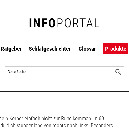
Ratgeber
Schlafgeschichten
Glossar
Produkte
Auf
der
S
Website
s
suchen
l dein Körper einfach nicht zur Ruhe kommen. In 60
 du dich stundenlang von rechts nach links. Besonders