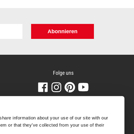
Abonnieren
Folge uns
Besuchen
Folgen
Finden
Sehen
Sie
Sie
Sie
Sie
unsere
uns
uns
unsere
Beliebte Produkte
Facebook-
auf
auf
Videos
Seite
Instagram
Pinterest
auf
Boxspring Matratze
share information about your use of our site with our
YouTube
Kindermatratze
em or that they’ve collected from your use of their
Kopfkissen