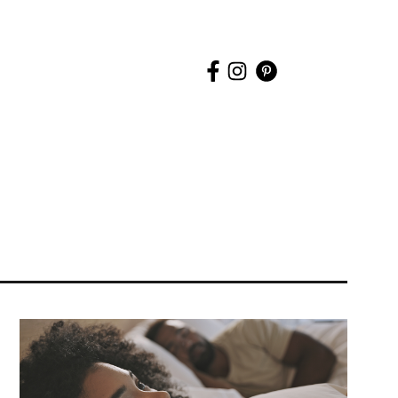
uche
tarten