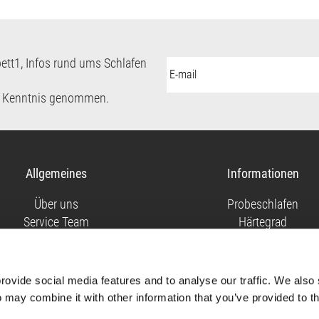
ett1, Infos rund ums Schlafen
E-
Mail-
Adresse:
 Kenntnis genommen.
Allgemeines
Informationen
Über uns
Probeschlafen
Service Team
Härtegrad
Versandkosten
Matratzenkern
Geschäftskunden
Matratzenbezug
Impressum
ovide social media features and to analyse our traffic. We also 
Datenschutz
 may combine it with other information that you’ve provided to th
klärung zur Barrierefreiheit