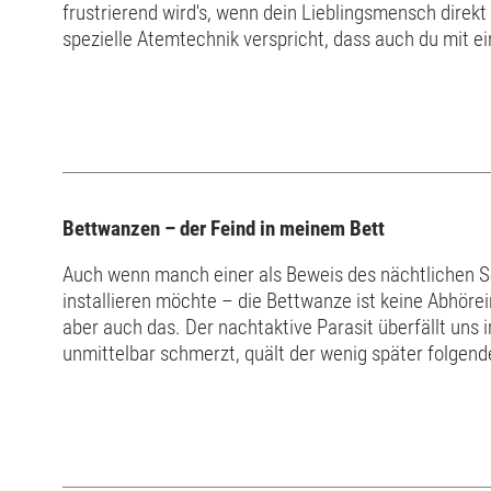
frustrierend wird's, wenn dein Lieblingsmensch direkt
spezielle Atemtechnik verspricht, dass auch du mit e
Gründe für Einschlafschwierigke
Bettwanzen – der Feind in meinem Bett
Auch wenn manch einer als Beweis des nächtlichen 
installieren möchte – die Bettwanze ist keine Abhöre
aber auch das. Der nachtaktive Parasit überfällt uns 
unmittelbar schmerzt, quält der wenig später folgende
einer Nacht durch Bettwanzen verursacht werden könn