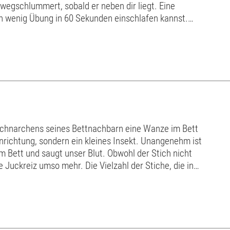
 wegschlummert, sobald er neben dir liegt. Eine
in wenig Übung in 60 Sekunden einschlafen kannst.
iten Oft sind es quälende Fragen oder wirre ...
Schnarchens seines Bettnachbarn eine Wanze im Bett
inrichtung, sondern ein kleines Insekt. Unangenehm ist
im Bett und saugt unser Blut. Obwohl der Stich nicht
 Juckreiz umso mehr. Die Vielzahl der Stiche, die in
en, führt bei empfindl...