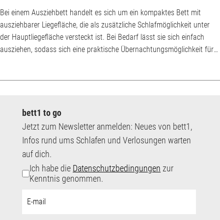
Bei einem Ausziehbett handelt es sich um ein kompaktes Bett mit
ausziehbarer Liegefläche, die als zusätzliche Schlafmöglichkeit unter
der Hauptliegefläche versteckt ist. Bei Bedarf lässt sie sich einfach
ausziehen, sodass sich eine praktische Übernachtungsmöglichkeit für
Gäste ergibt. Ausziehbetten gehören zur Familie der Funktionsbetten
und sind vor allem dann gefragt, wenn der Wohnraum knapp bemessen
ist. Wann sich ein Ausziehbett anbietet Im Gegensatz zur Schlafcouch
überzeug...
bett1 to go
Jetzt zum Newsletter anmelden: Neues von bett1,
Infos rund ums Schlafen und Verlosungen warten
auf dich.
Ich habe die
Datenschutzbedingungen
zur
Kenntnis genommen.
E-
Mail-
Adresse: