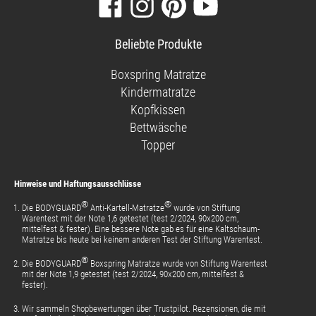
Besuchen
Folgen
Finden
Sehen
Sie
Sie
Sie
Sie
unsere
uns
uns
unsere
Beliebte Produkte
Facebook-
auf
auf
Videos
Seite
Instagram
Pinterest
auf
Boxspring Matratze
YouTube
Kindermatratze
Kopfkissen
Bettwäsche
Topper
Hinweise und Haftungsausschlüsse
®
®
Die BODYGUARD
Anti-Kartell-Matratze
wurde von Stiftung
Warentest mit der Note 1,6 getestet (test 2/2024, 90x200 cm,
mittelfest & fester). Eine bessere Note gab es für eine Kaltschaum-
Matratze bis heute bei keinem anderen Test der Stiftung Warentest.
®
Die BODYGUARD
Boxspring Matratze wurde von Stiftung Warentest
mit der Note 1,9 getestet (test 2/2024, 90x200 cm, mittelfest &
fester).
Wir sammeln Shopbewertungen über Trustpilot. Rezensionen, die mit