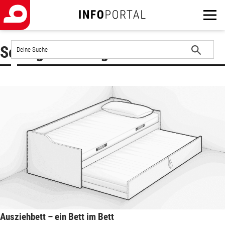
Auf
Schlagwort : Jugendbett
der
Website
Suche
suchen
starten
Ausziehbett – ein Bett im Bett