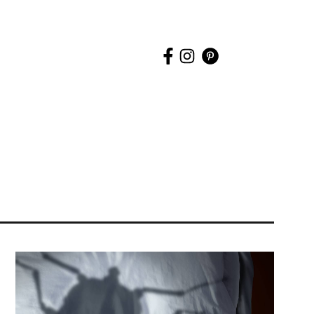
uche
tarten