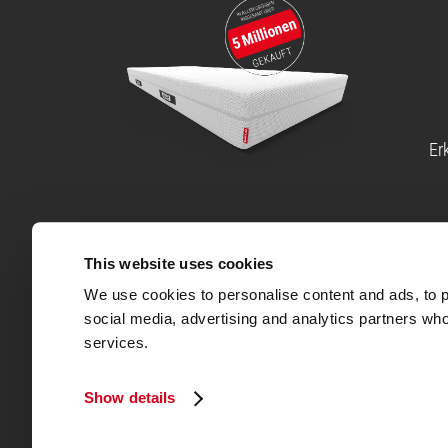
Er
Hinweise und Haftungsausschlüsse
®
®
This website uses cookies
Die BODYGUARD
Anti-Kartell-Matratze
wurde von St
eine Kaltschaum-Matratze bis heute bei keinem andere
We use cookies to personalise content and ads, to pr
®
Die BODYGUARD
Boxspring Matratze wurde von Stiftu
social media, advertising and analytics partners who
services.
Wir sammeln Shopbewertungen über Trustpilot. Rezens
Hierzu erhalten unsere Kundinnen und Kunden eine E-M
Integrität von Shopbewertungen sicherzustellen.
Show details