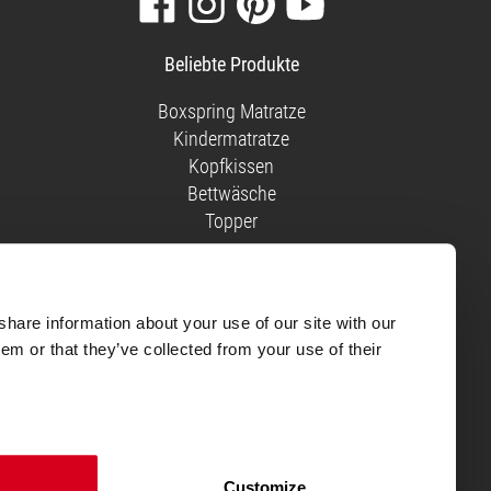
Sie
Sie
Sie
Sie
unsere
uns
uns
unsere
Beliebte Produkte
Facebook-
auf
auf
Videos
Seite
Instagram
Pinterest
auf
Boxspring Matratze
YouTube
Kindermatratze
Kopfkissen
Bettwäsche
Topper
 Eine bessere Note gab es für
share information about your use of our site with our
em or that they’ve collected from your use of their
schluss abgegeben werden.
men Trustpilot trifft, um die
Customize