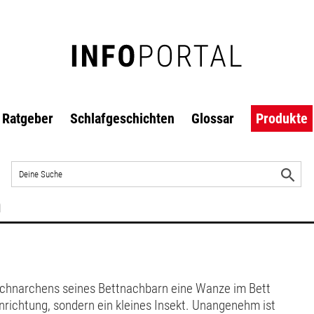
Ratgeber
Schlafgeschichten
Glossar
Produkte
Auf
der
S
Website
s
n
suchen
Schnarchens seines Bettnachbarn eine Wanze im Bett
inrichtung, sondern ein kleines Insekt. Unangenehm ist