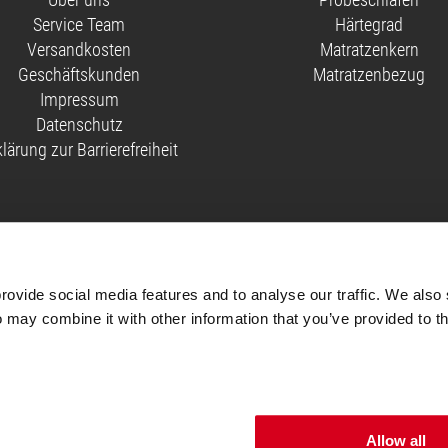
Service Team
Härtegrad
Versandkosten
Matratzenkern
Geschäftskunden
Matratzenbezug
Impressum
Datenschutz
klärung zur Barrierefreiheit
iftung Warentest mit der Note 1,6 getestet (test 2/2024, 90x200 cm, mittelfest & fester).
n Test der Stiftung Warentest.
ovide social media features and to analyse our traffic. We also 
ng Warentest mit der Note 1,9 getestet (test 2/2024, 90x200 cm, mittelfest & fester).
 may combine it with other information that you’ve provided to th
ionen, die mit „Auf Einladung“ gekennzeichnet sind, können nur nach vorherigem Kaufab
ail mit einem Link, über den sie ihre Bewertung abgeben können.
Lies hier
, welche Maßnah
Allow all