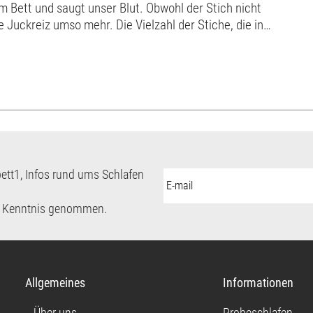
im Bett und saugt unser Blut. Obwohl der Stich nicht
 Juckreiz umso mehr. Die Vielzahl der Stiche, die in
en, führt bei empfindl...
ett1, Infos rund ums Schlafen
E-
Mail-
Adresse:
 Kenntnis genommen.
Allgemeines
Informationen
Über uns
Probeschlafen