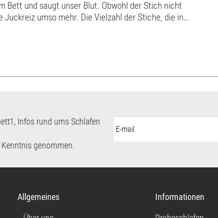
im Bett und saugt unser Blut. Obwohl der Stich nicht
 Juckreiz umso mehr. Die Vielzahl der Stiche, die in
en, führt bei empfindl...
ett1, Infos rund ums Schlafen
E-
Mail-
Adresse:
 Kenntnis genommen.
Allgemeines
Informationen
Über uns
Probeschlafen