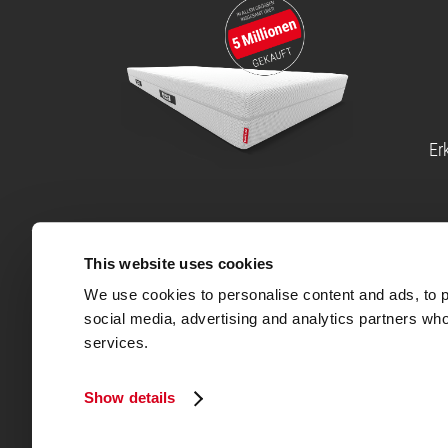
Er
Hinweise und Haftungsausschlüsse
®
®
This website uses cookies
Die BODYGUARD
Anti-Kartell-Matratze
wurde von St
eine Kaltschaum-Matratze bis heute bei keinem andere
We use cookies to personalise content and ads, to pr
®
Die BODYGUARD
Boxspring Matratze wurde von Stiftu
social media, advertising and analytics partners who
services.
Wir sammeln Shopbewertungen über Trustpilot. Rezens
Hierzu erhalten unsere Kundinnen und Kunden eine E-M
Integrität von Shopbewertungen sicherzustellen.
Show details