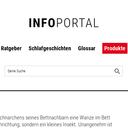
Ratgeber
Schlafgeschichten
Glossar
Produkte
Auf
der
S
Website
s
suchen
Schnarchens seines Bettnachbarn eine Wanze im Bett
inrichtung, sondern ein kleines Insekt. Unangenehm ist