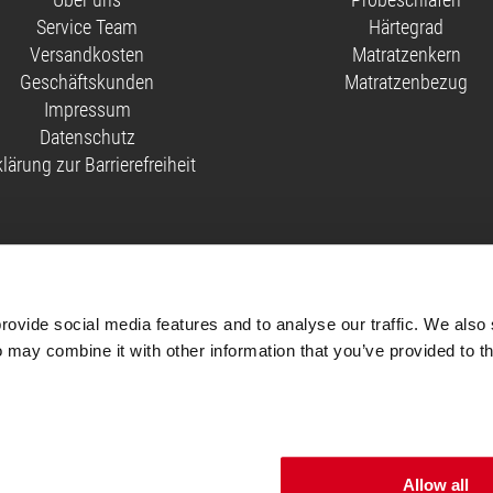
Service Team
Härtegrad
Versandkosten
Matratzenkern
Geschäftskunden
Matratzenbezug
Impressum
Datenschutz
klärung zur Barrierefreiheit
iftung Warentest mit der Note 1,6 getestet (test 2/2024, 90x200 cm, mittelfest & fester).
n Test der Stiftung Warentest.
ovide social media features and to analyse our traffic. We also 
ng Warentest mit der Note 1,9 getestet (test 2/2024, 90x200 cm, mittelfest & fester).
 may combine it with other information that you’ve provided to th
ionen, die mit „Auf Einladung“ gekennzeichnet sind, können nur nach vorherigem Kaufab
ail mit einem Link, über den sie ihre Bewertung abgeben können.
Lies hier
, welche Maßnah
Allow all