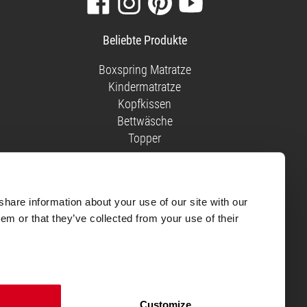
Sie
Sie
Sie
Sie
unsere
uns
uns
unsere
Beliebte Produkte
Facebook-
auf
auf
Videos
Seite
Instagram
Pinterest
auf
Boxspring Matratze
YouTube
Kindermatratze
Kopfkissen
Bettwäsche
Topper
 Eine bessere Note gab es für
share information about your use of our site with our
em or that they’ve collected from your use of their
schluss abgegeben werden.
men Trustpilot trifft, um die
Customize