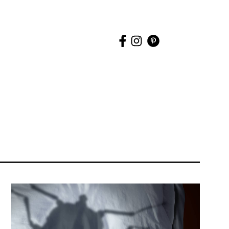
uche
tarten